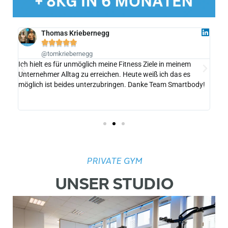
Thomas Kriebernegg





@tomkriebernegg
Ich hielt es für unmöglich meine Fitness Ziele in meinem
Ich 
ody
Unternehmer Alltag zu erreichen. Heute weiß ich das es
Mon
mmen
möglich ist beides unterzubringen. Danke Team Smartbody!
PRIVATE GYM
UNSER STUDIO